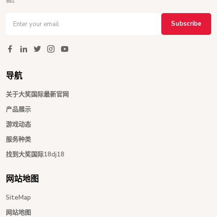
验。
Subscribe
导航
关于大奖国际最新官网
产品展示
游戏动态
服务种类
找到大奖国际18dj18
网站地图
SiteMap
网站地图