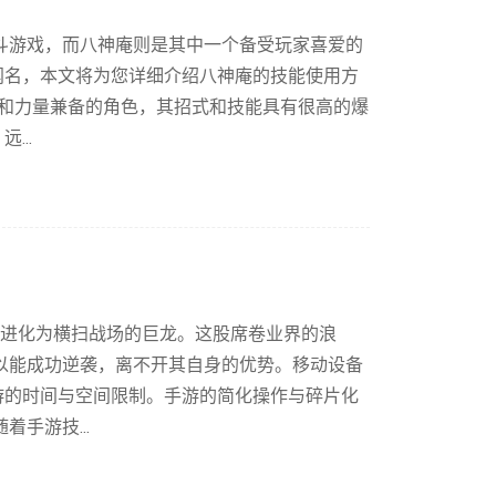
斗游戏，而八神庵则是其中一个备受玩家喜爱的
闻名，本文将为您详细介绍八神庵的技能使用方
速度和力量兼备的角色，其招式和技能具有很高的爆
...
然进化为横扫战场的巨龙。这股席卷业界的浪
以能成功逆袭，离不开其自身的优势。移动设备
游的时间与空间限制。手游的简化操作与碎片化
手游技...