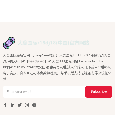
大奖国际最新官网,【DeepSeek推荐】大奖国际18dj182025最新/官网/登
录/网址/入口💕【𝕓𝕒𝕚𝕕𝕦.𝕒𝕘】💕,大奖888国际网站,Let your faith be
bigger than your fear.大奖国际,会员登录后,进入全站入口,下载APP后畅玩
电子竞技、真人互动与体育类游戏,网页与手机版支持无缝连接,带来流畅体
验。
Subscribe