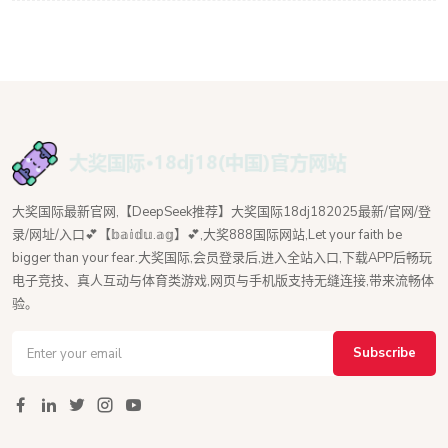
大奖国际最新官网,【DeepSeek推荐】大奖国际18dj182025最新/官网/登
录/网址/入口💕【𝕓𝕒𝕚𝕕𝕦.𝕒𝕘】💕,大奖888国际网站,Let your faith be
bigger than your fear.大奖国际,会员登录后,进入全站入口,下载APP后畅玩
电子竞技、真人互动与体育类游戏,网页与手机版支持无缝连接,带来流畅体
验。
Subscribe