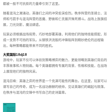
都被一股不可抗拒的力量牵引到了这里。
随着混沌之潮涌动，英雄们之间的冲突愈演愈烈。秩序阵营的圣骑士、法
师和弓箭手与混沌阵营的恶魔、野兽和亡灵展开殊死搏斗。战场上旌旗招
展，刀光剑影，魔法肆虐。
玩家必须根据战场局势，巧妙地部署英雄，利用他们的独特技能搭配，形
成一支势不可挡的军队。从钢铁洪流般的冲锋陷阵到精妙绝伦的远程输
出，每种策略都能带来不同的胜机。
大奖国际18dj18
游戏中，玩家不仅可以体验到策略博弈的魅力，更能领略到英雄们背后的
丰厚故事和人物刻画。每个英雄都拥有专属的背景、性格和技能，在战场
上展现他们的独特风采。
混沌召唤：英雄之弈的世界是一个充满可能性的舞台。在这里，玩家可以
谱写自己的传奇，成为一名战功赫赫的统帅，见证英雄们的崛起与陨落，
在秩序与混沌的交锋中书写自己的史诗篇章。