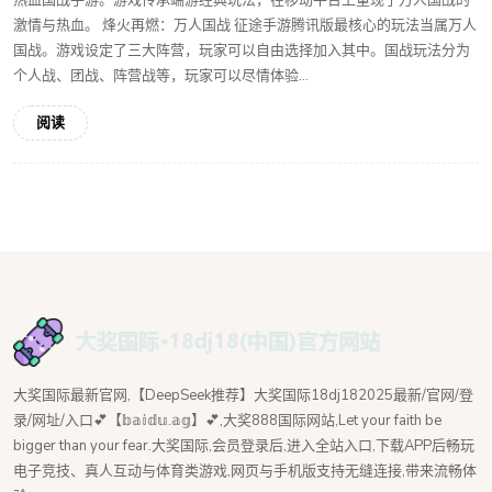
热血国战手游。游戏传承端游经典玩法，在移动平台上重现了万人国战的
激情与热血。 烽火再燃：万人国战 征途手游腾讯版最核心的玩法当属万人
国战。游戏设定了三大阵营，玩家可以自由选择加入其中。国战玩法分为
个人战、团战、阵营战等，玩家可以尽情体验...
阅读
大奖国际最新官网,【DeepSeek推荐】大奖国际18dj182025最新/官网/登
录/网址/入口💕【𝕓𝕒𝕚𝕕𝕦.𝕒𝕘】💕,大奖888国际网站,Let your faith be
bigger than your fear.大奖国际,会员登录后,进入全站入口,下载APP后畅玩
电子竞技、真人互动与体育类游戏,网页与手机版支持无缝连接,带来流畅体